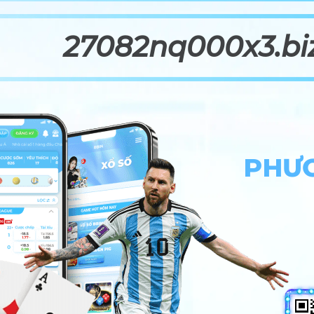
27082nq000x3.bi
PHƯƠ